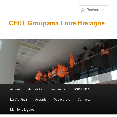
Aller
Aller
au
au
Rech
contenu
contenu
principal
secondaire
CFDT Groupama Loire Bretagne
Menu
Liens utiles
Accueil
Actualités
Flash infos
principal
La Cfdt GLB
Accords
Vos élu(e)s
Contacts
Mentions légales